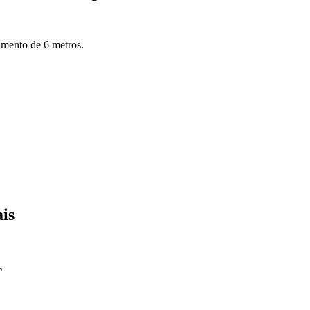
imento de 6 metros.
ais
s