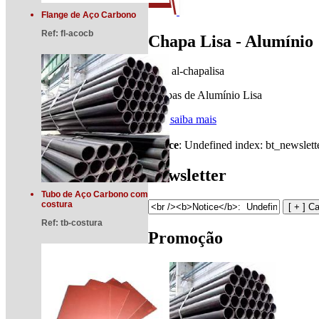
Flange de Aço Carbono
Ref:
fl-acocb
Chapa Lisa - Alumínio
Ref:
al-chapalisa
Chapas de Alumínio Lisa
[ + ] saiba mais
Notice
: Undefined index: bt_newslett
Newsletter
Tubo de Aço Carbono com
costura
Ref:
tb-costura
Promoção