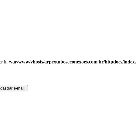
er in
/var/www/vhosts/arpextuboseconexoes.com.br/httpdocs/index