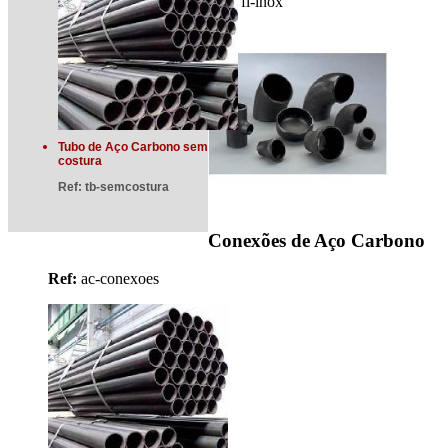
Ref:
fl-inox
Tubo de Aço Carbono sem
costura
Ref:
tb-semcostura
Conexões de Aço Carbono
Ref:
ac-conexoes