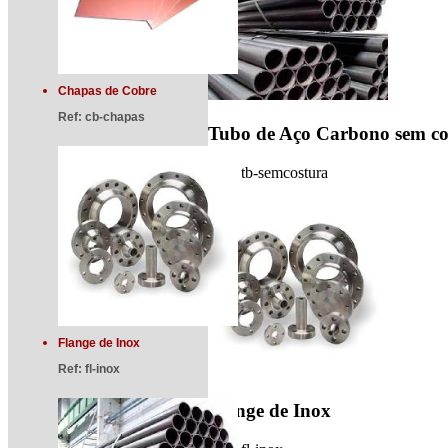
Chapas de Cobre
Ref:
cb-chapas
Tubo de Aço Carbono sem co
Ref:
tb-semcostura
Flange de Inox
Ref:
fl-inox
Flange de Inox